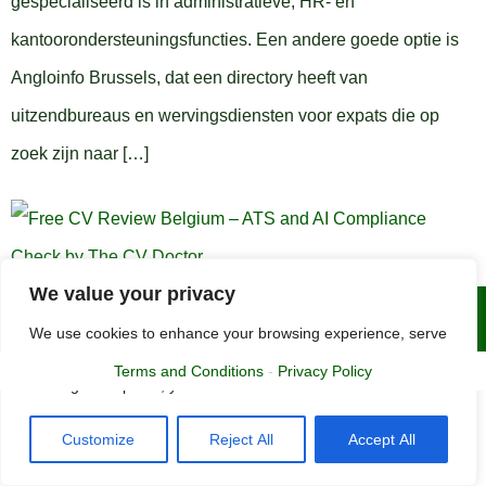
gespecialiseerd is in administratieve, HR- en
kantoorondersteuningsfuncties. Een andere goede optie is
Angloinfo Brussels, dat een directory heeft van
uitzendbureaus en wervingsdiensten voor expats die op
zoek zijn naar […]
We value your privacy
Copyright © 2015 - 2025 | The CV Doctor
We use cookies to enhance your browsing experience, serve
personalized ads or content, and analyze our traffic. By
Terms and Conditions
-
Privacy Policy
clicking "Accept All", you consent to our use of cookies.
Customize
Reject All
Accept All