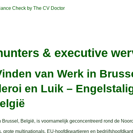
unters & executive we
Vinden van Werk in Bruss
leroi en Luik – Engelstal
elgië
Brussel, België, is voornamelijk geconcentreerd rond de Noordw
grote multinationals, EU-hoofdkwartieren en bedrijfshoofdkanto